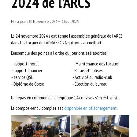
2024 de l'ARCS
AUTRES ASSOCIATIONS
LE RÉSEAU TKNET
Mis à jour : 30 Novembre 2024
Clics : 2025
LA TECHNIQUE
Le 24 novembre 2024 s'est tenue l'assemblée générale de l'ARCS
dans les locaux de l'ADRASEC 2A qui nous accueillait.
RECHERCHER
L'ensemble des points à l'ordre du jour ont été abordés :
- rapport moral
- Maintenance des locaux
LOGIN
- rapport financier
- Relais et balises
- service QSL
- Activité du radio-club
- Diplôme de Corse
- Election du bureau
Un repas en commun qui a regroupé 14 convives s'en est suivi.
Le compte-rendu complet est
disponible en téléchargement
.