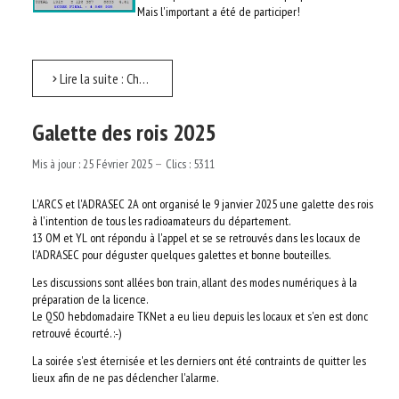
Mais l'important a été de participer!
AUTRES ASSOCIATIONS
LE RÉSEAU TKNET
Lire la suite : Championnat de France SSB 2025
LA TECHNIQUE
Galette des rois 2025
RECHERCHER
Mis à jour : 25 Février 2025
Clics : 5311
LOGIN
L'ARCS et l'ADRASEC 2A ont organisé le 9 janvier 2025 une galette des rois
à l'intention de tous les radioamateurs du département.
13 OM et YL ont répondu à l'appel et se se retrouvés dans les locaux de
l'ADRASEC pour déguster quelques galettes et bonne bouteilles.
Les discussions sont allées bon train, allant des modes numériques à la
préparation de la licence.
Le QSO hebdomadaire TKNet a eu lieu depuis les locaux et s'en est donc
retrouvé écourté. :-)
La soirée s'est éternisée et les derniers ont été contraints de quitter les
lieux afin de ne pas déclencher l'alarme.