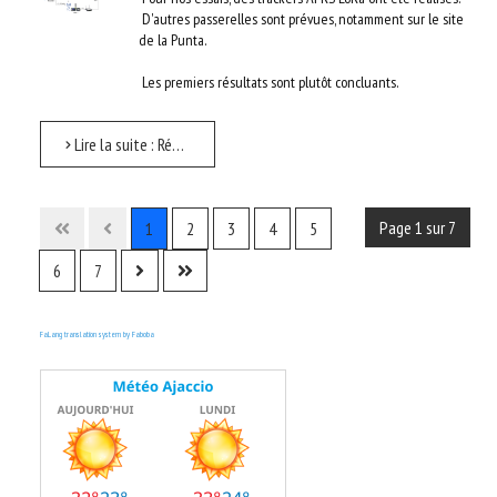
D'autres passerelles sont prévues, notamment sur le site
de la Punta.
Les premiers résultats sont plutôt concluants.
Lire la suite : Réseau APRS LoRa TKNet
Page 1 sur 7
1
2
3
4
5
6
7
FaLang translation system by Faboba