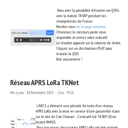
Vous avez la possibilité d'écouter vos QSOs
avec la station TK5KP pendant les
championnats de France.
Rendez vous
sur la page suivante
.
Choisissez le concours parmi ceux
disponible et entrez votre indicatif.
Le résultat apparait sur la colonne de droite.
Cliquez sur un des boutons PLAY pour
écouter le QSO.
Bon amusement !
Réseau APRS LoRa TKNet
Mis à jour : 18 Novembre 2023
Clics : 9716
L'ARCS a démarré une période de tests d'un réseau
APRS LoRa avec la mise en service d'une passerelle iGate
sur le site de Coti Chiavari. L'indicatif est TK5KP-10 en
locator JN41JS.
Pour nos essais, des trackers APRS LoRa ont été réalisés.