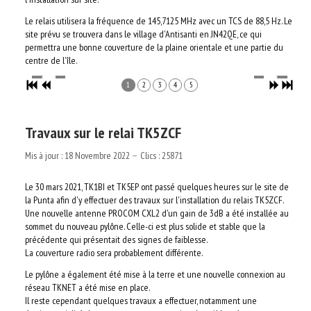
Le relais utilisera la fréquence de 145,7125 MHz avec un TCS de 88,5 Hz. Le
site prévu se trouvera dans le village d'Antisanti en JN42QE, ce qui
permettra une bonne couverture de la plaine orientale et une partie du
centre de l'île.
1
2
3
4
5
Travaux sur le relai TK5ZCF
Mis à jour : 18 Novembre 2022
Clics : 25871
Le 30 mars 2021, TK1BI et TK5EP ont passé quelques heures sur le site de
la Punta afin d'y effectuer des travaux sur l'installation du relais TK5ZCF.
Une nouvelle antenne PROCOM CXL2 d'un gain de 3dB a été installée au
sommet du nouveau pylône. Celle-ci est plus solide et stable que la
précédente qui présentait des signes de faiblesse.
La couverture radio sera probablement différente.
Le pylône a également été mise à la terre et une nouvelle connexion au
réseau TKNET a été mise en place.
Il reste cependant quelques travaux a effectuer, notamment une