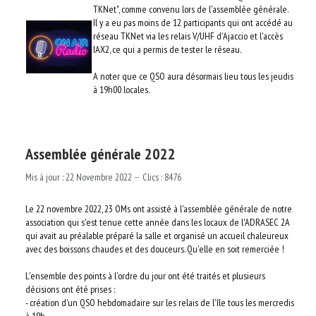
TKNet", comme convenu lors de l'assemblée générale.
AUTRES ASSOCIATIONS
Il y a eu pas moins de 12 participants qui ont accédé au
réseau TKNet via les relais V/UHF d'Ajaccio et l'accès
LE RÉSEAU TKNET
IAX2, ce qui a permis de tester le réseau.
A noter que ce QSO aura désormais lieu tous les jeudis
LA TECHNIQUE
à 19h00 locales.
RECHERCHER
Assemblée générale 2022
LOGIN
Mis à jour : 22 Novembre 2022
Clics : 8476
Le 22 novembre 2022, 23 OMs ont assisté à l'assemblée générale de notre
association qui s'est tenue cette année dans les locaux de l'ADRASEC 2A
qui avait au préalable préparé la salle et organisé un accueil chaleureux
avec des boissons chaudes et des douceurs. Qu'elle en soit remerciée !
L'ensemble des points à l'ordre du jour ont été traités et plusieurs
décisions ont été prises :
- création d'un QSO hebdomadaire sur les relais de l'île tous les mercredis