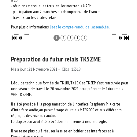
à 19h
- réunions mensuelles tous les 1er mercredis à 20h
- participation aux 2 manches du championnat de France.
- travaux sur les 2 sites relais
Pour plus d'informations,
lisez le compte-rendu de l'assemblée.
1
2
3
4
5
Préparation du futur relais TK5ZME
Mis à jour : 21 Novembre 2021
Clics : 15319
L'équipe technique formée de TK1BI, TK1CX et TK5EP s'est retrouvée pour
une séance de travail le 20 novembre 2021 pour préparer le futur relais
VHF TK5ZME.
Il a été procédé à la programmation de l'interface Raspberry Pi + carte
d'interface audio, au paramétrage du relais MTR2000 et aux différents
réglages des niveaux audio.
Le duplexeur avait été précédemment remis à neuf et réglé.
Il ne reste plus qu'à réaliser la mise en boîtier des interfaces et à
l'installation sur site.