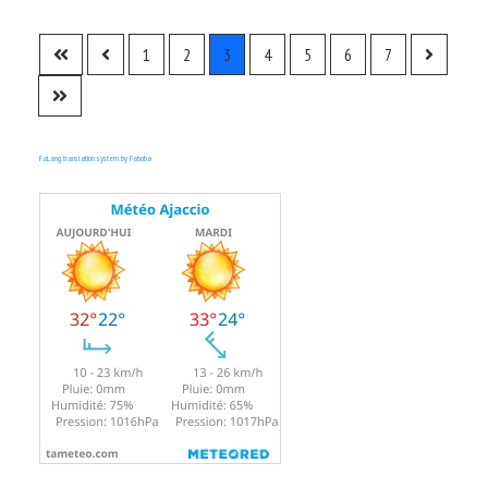
1
2
3
4
5
6
7
FaLang translation system by Faboba