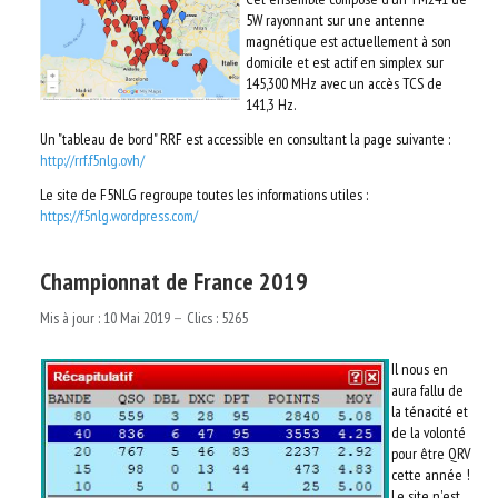
5W rayonnant sur une antenne
magnétique est actuellement à son
domicile et est actif en simplex sur
145,300 MHz avec un accès TCS de
141,3 Hz.
Un "tableau de bord" RRF est accessible en consultant la page suivante :
http://rrf.f5nlg.ovh/
Le site de F5NLG regroupe toutes les informations utiles :
https://f5nlg.wordpress.com/
Championnat de France 2019
Mis à jour : 10 Mai 2019
Clics : 5265
Il nous en
aura fallu de
la ténacité et
de la volonté
pour être QRV
cette année !
Le site n'est