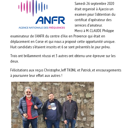
Samedi 26 septembre 2020
AUTRES ASSOCIATIONS
était organisé à Ajaccio un
examen pour l'obtention du
LE RÉSEAU TKNET
certificat d'opérateur des
services d'amateur.
Merci à M. CLAUDE Philippe
LA TECHNIQUE
examinateur de l'ANFR du centre d'Aix en Provence qui était en
déplacement en Corse et qui nous a proposé cette opportunité unique.
Huit candidats s'étaient inscrits et 6 se sont présentés le jour prévu.
RECHERCHER
Trois ont brillamment réussi et 3 autres ont obtenu une épreuve sur les
deux.
LOGIN
Félicitations aux reçus Christophe, Jeff TK0NL et Patrick, et encouragements
à poursuivre leur effort aux autres !