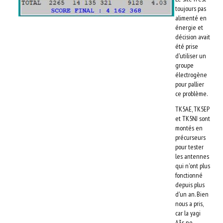
toujours pas
alimenté en
énergie et
décision avait
été prise
d'utiliser un
groupe
électrogène
pour pallier
ce problème.
TK5AE, TK5EP
et TK5NJ sont
montés en
précurseurs
pour tester
les antennes
qui n'ont plus
fonctionné
depuis plus
d'un an. Bien
nous a pris,
car la yagi
A3s ne