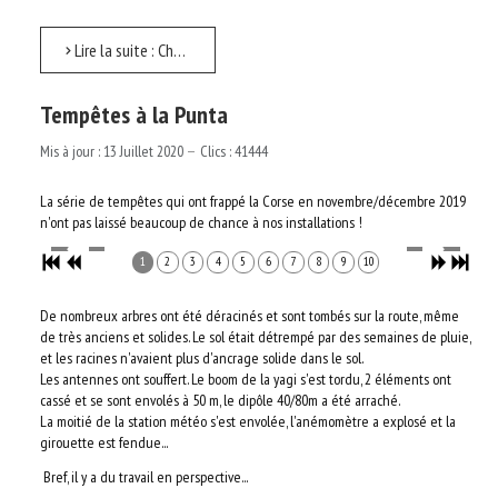
Lire la suite : Championnat de France 2020
Tempêtes à la Punta
Mis à jour : 13 Juillet 2020
Clics : 41444
La série de tempêtes qui ont frappé la Corse en novembre/décembre 2019
n'ont pas laissé beaucoup de chance à nos installations !
1
2
3
4
5
6
7
8
9
10
De nombreux arbres ont été déracinés et sont tombés sur la route, même
de très anciens et solides. Le sol était détrempé par des semaines de pluie,
et les racines n'avaient plus d'ancrage solide dans le sol.
Les antennes ont souffert. Le boom de la yagi s'est tordu, 2 éléments ont
cassé et se sont envolés à 50 m, le dipôle 40/80m a été arraché.
La moitié de la station météo s'est envolée, l'anémomètre a explosé et la
girouette est fendue...
Bref, il y a du travail en perspective...